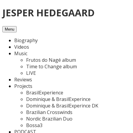
Skip
JESPER HEDEGAARD
to
content
Menu
Biography
Videos
Music
Frutos do Nagé album
Time to Change album
LIVE
Reviews
Projects
BrasilExperience
Dominique & BrasilExperince
Dominique & BrasilExperince DK
Brazilian Crosswinds
Nordic Brazilian Duo
Bossa3
PODCAST