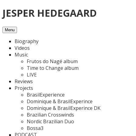
Skip
JESPER HEDEGAARD
to
content
Menu
Biography
Videos
Music
Frutos do Nagé album
Time to Change album
LIVE
Reviews
Projects
BrasilExperience
Dominique & BrasilExperince
Dominique & BrasilExperince DK
Brazilian Crosswinds
Nordic Brazilian Duo
Bossa3
PODCAST